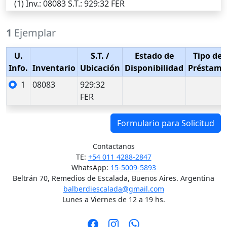
(1)
Inv.
: 08083
S.T.
: 929:32 FER
1
Ejemplar
U.
S.T.
/
Estado de
Tipo de
Info.
Inventario
Ubicación
Disponibilidad
Préstamo
1
08083
929:32
FER
Formulario para Solicitud
Contactanos
TE:
+54 011 4288-2847
WhatsApp:
15-5009-5893
Beltrán 70, Remedios de Escalada, Buenos Aires. Argentina
balberdiescalada@gmail.com
Lunes a Viernes de 12 a 19 hs.