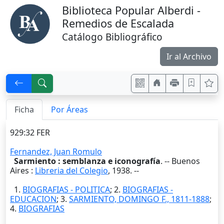
Biblioteca Popular Alberdi -
Remedios de Escalada
Catálogo Bibliográfico
Ir al Archivo
Ficha
Por Áreas
929:32 FER
Fernandez, Juan Romulo
Sarmiento : semblanza e iconografía
. --
Buenos
Aires
:
Libreria del Colegio
,
1938
. --
1.
BIOGRAFIAS - POLITICA
; 2.
BIOGRAFIAS -
EDUCACION
; 3.
SARMIENTO, DOMINGO F., 1811-1888
;
4.
BIOGRAFIAS