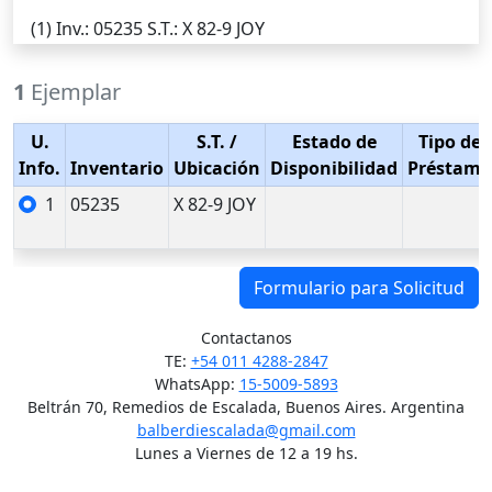
(1)
Inv.
: 05235
S.T.
: X 82-9 JOY
1
Ejemplar
U.
S.T.
/
Estado de
Tipo de
Info.
Inventario
Ubicación
Disponibilidad
Préstamo
1
05235
X 82-9 JOY
Formulario para Solicitud
Contactanos
TE:
+54 011 4288-2847
WhatsApp:
15-5009-5893
Beltrán 70, Remedios de Escalada, Buenos Aires. Argentina
balberdiescalada@gmail.com
Lunes a Viernes de 12 a 19 hs.