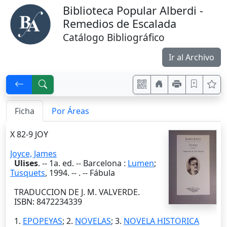
Biblioteca Popular Alberdi -
Remedios de Escalada
Catálogo Bibliográfico
Ir al Archivo
Ficha
Por Áreas
X 82-9 JOY
Joyce, James
Ulises
. --
1a. ed.
--
Barcelona
:
Lumen
;
Tusquets
,
1994
. --
. -- Fábula
TRADUCCION DE J. M. VALVERDE.
ISBN: 8472234339
1.
EPOPEYAS
; 2.
NOVELAS
; 3.
NOVELA HISTORICA