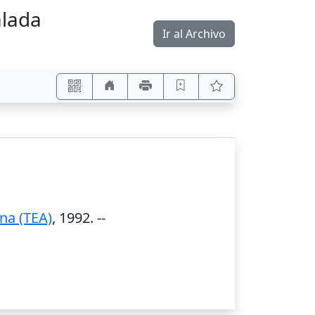
alada
Ir al Archivo
ina (TEA)
,
1992
. --