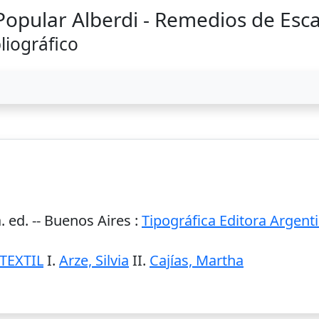
 Popular Alberdi - Remedios de Esc
liográfico
a. ed. --
Buenos Aires
:
Tipográfica Editora Argent
TEXTIL
I.
Arze, Silvia
II.
Cajías, Martha