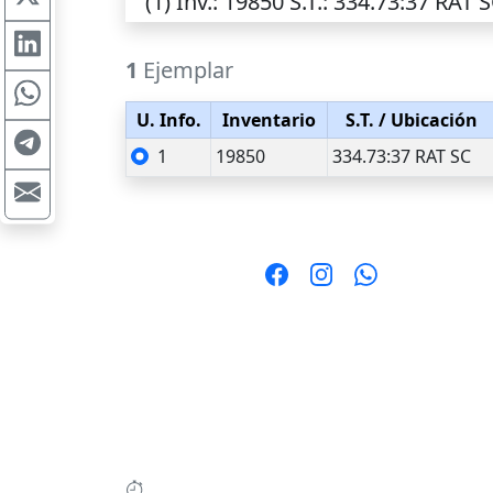
(1)
Inv.
: 19850
S.T.
: 334.73:37 RAT 
1
Ejemplar
U. Info.
Inventario
S.T.
/ Ubicación
1
19850
334.73:37 RAT SC