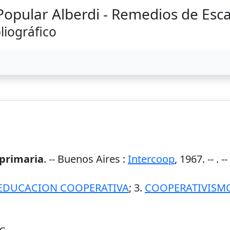
 Popular Alberdi - Remedios de Esc
liográfico
 primaria
. --
Buenos Aires
:
Intercoop
,
1967
. --
. 
EDUCACION COOPERATIVA
; 3.
COOPERATIVISM